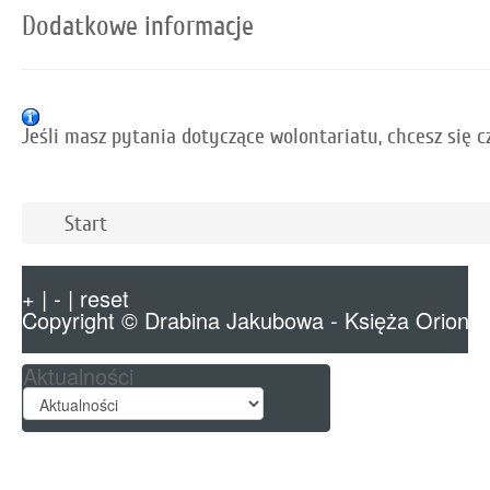
Dodatkowe informacje
Jeśli masz pytania dotyczące wolontariatu, chcesz się 
Start
+
|
-
|
reset
Copyright ©
Drabina Jakubowa - Księża Orioniś
Aktualności