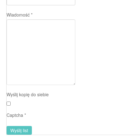
Wiadomość
*
Wyślij kopię do siebie
Captcha
*
Wyślij list