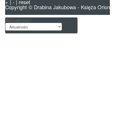
+
|
-
|
reset
Copyright ©
Drabina Jakubowa - Księża Orioniś
Aktualności